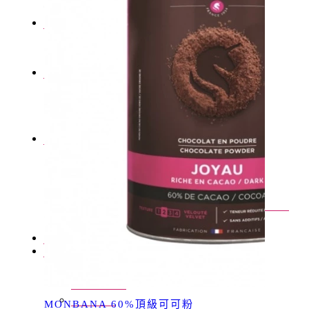
CLOSE
全部商品
回上一頁
全部商品
最新活動
回上一頁
新聞報導
品牌活動
好事多獨家銷售
回上一頁
好市多獨家販售-三合一極品可可
回上一頁
好事多獨家販售 Monbana 三合一極品可
可 30公克 X 40入
品牌沿革
Q&A
回上一頁
隱私權政策
版權宣告
MONBANA 60%頂級可可粉